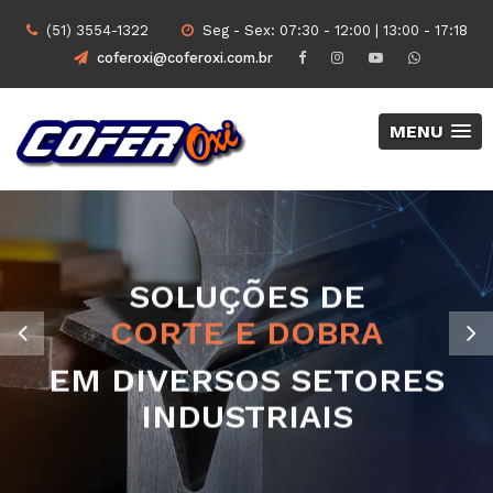
(51) 3554-1322
Seg - Sex: 07:30 - 12:00 | 13:00 - 17:18
coferoxi@coferoxi.com.br
MENU
SOLUÇÕES DE
PROJETOS TOTALMENTE
CORTE A LASER COM NOVA
AGILIDADE E QUALIDADE
CORTE E DOBRA
PERSONALIZADOS DE
TECNOLOGIA DE
COMPROVADAS
ACORDO COM AS SUAS
EM DIVERSOS SETORES
FIBRA ÓPTICA
NECESSIDADES
INDUSTRIAIS