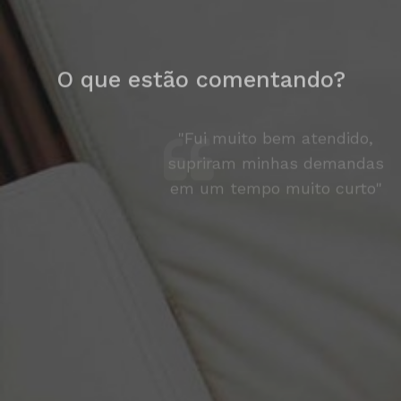
O que estão comentando?
"Fui muito bem atendido,
supriram minhas demandas
em um tempo muito curto"
Ricardo, TruckSinos — São
Leopoldo RS